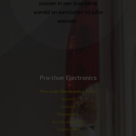
passen in een duurzame
wereld en aansluiten bij jullie
wensen.
Pro-User Electronics
Pro-user Electronics
en de
wereld
Contact
Omvormers
Accu's en laders
Starthulpen