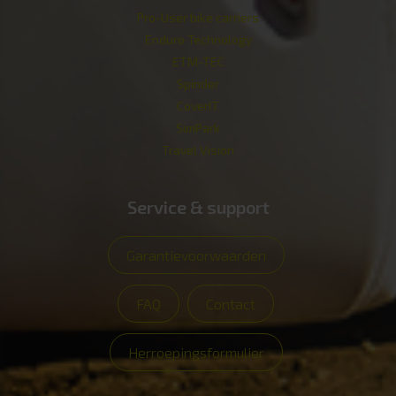
Pro-User bike carriers
Enduro Technology
ETM-TEC
Spinder
CoverIT
SimPark
Travel Vision
Service & support
Garantievoorwaarden
FAQ
Contact
Herroepingsformulier