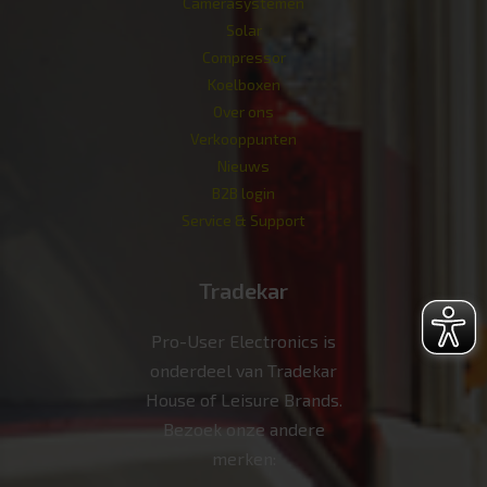
Camerasystemen
Solar
Compressor
Koelboxen
Over ons
Verkoop­punten
Nieuws
B2B login
Service & Support
Tradekar
Pro-User Electronics is
onderdeel van Tradekar
House of Leisure Brands.
Bezoek onze andere
merken: