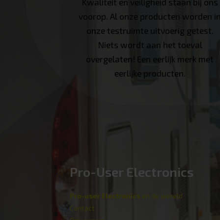
Kwaliteit en veiligheid staan bij ons
voorop. Al onze producten worden i
onze testruimte uitvoerig getest.
Niets wordt aan het toeval
overgelaten! Een eerlijk merk met
eerlijke producten.
Pro-User Electronics
Pro-user Electronics
en de wereld
Contact