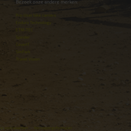
Bezoek onze andere merken:
Pro-User bike carriers
Enduro Technology
ETM-TEC
Spinder
CoverIT
SimPark
Travel Vision
ne voorwaarden
Herroepingsformulier