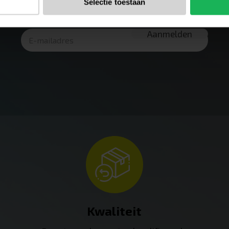
Selectie toestaan
productintroducties
Kwaliteit