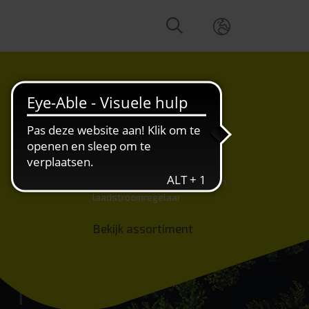
Solar
Opvouwbare zonnepanelen en
laadstroomregelaar
Bekijk assortiment