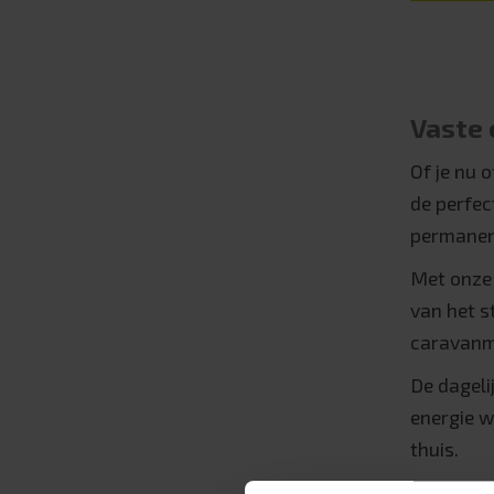
Vaste
Of je nu 
de perfec
permanen
Met onze 
van het s
caravanma
De dageli
energie w
thuis.