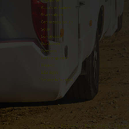
Omvormers
Accu's en laders
Starthulpen
Camerasystemen
Solar
Compressor
Koelboxen
Over ons
Verkoop­punten
Nieuws
B2B login
Service & Support
Sitemap
Disclaimer
Privacy Policy
Algeme