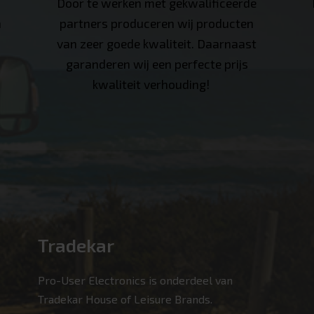
Door te werken met gekwalificeerde
n
partners produceren wij producten
van zeer goede kwaliteit. Daarnaast
garanderen wij een perfecte prijs
kwaliteit verhouding!
Tradekar
Pro-User Electronics is onderdeel van
Tradekar House of Leisure Brands.