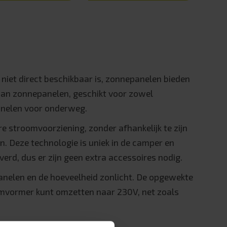
 niet direct beschikbaar is, zonnepanelen bieden
 aan zonnepanelen, geschikt voor zowel
nelen voor onderweg.
 stroomvoorziening, zonder afhankelijk te zijn
. Deze technologie is uniek in de camper en
d, dus er zijn geen extra accessoires nodig.
anelen en de hoeveelheid zonlicht. De opgewekte
 omvormer kunt omzetten naar 230V, net zoals