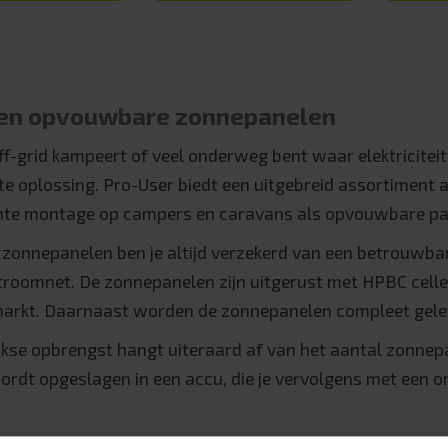
 en opvouwbare zonnepanelen
off-grid kampeert of veel onderweg bent waar elektriciteit
te oplossing. Pro-User biedt een uitgebreid assortiment
te montage op campers en caravans als opvouwbare pa
zonnepanelen ben je altijd verzekerd van een betrouwbare
troomnet. De zonnepanelen zijn uitgerust met HPBC cellen
rkt. Daarnaast worden de zonnepanelen compleet gelever
jkse opbrengst hangt uiteraard af van het aantal zonnep
ordt opgeslagen in een accu, die je vervolgens met een