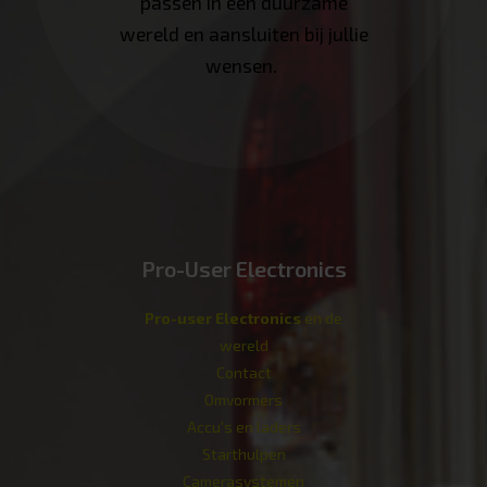
passen in een duurzame
wereld en aansluiten bij jullie
wensen.
Pro-User Electronics
Pro-user Electronics
en de
wereld
Contact
Omvormers
Accu's en laders
Starthulpen
Camerasystemen