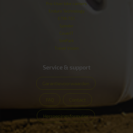
Pro-User bike carriers
Enduro Technology
ETM-TEC
Spinder
CoverIT
SimPark
Travel Vision
Service & support
Garantievoorwaarden
FAQ
Contact
Herroepingsformulier