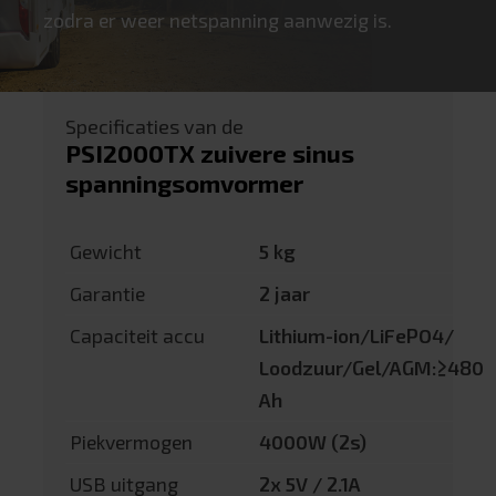
zodra er weer netspanning aanwezig is.
Specificaties van de
PSI2000TX zuivere sinus
spanningsomvormer
Gewicht
5 kg
Garantie
2 jaar
Capaciteit accu
Lithium-ion/LiFePO4/
Loodzuur/Gel/AGM:≥480
Ah
Piekvermogen
4000W (2s)
USB uitgang
2x 5V / 2.1A