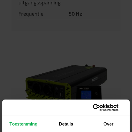
uitgangsspanning
Frequentie
50 Hz
Toestemming
Details
Over