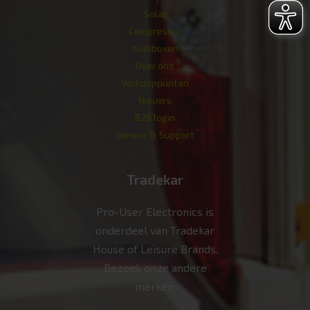
Solar
Compressor
Koelboxen
Over ons
Verkoop­punten
Nieuws
B2B login
Service & Support
Tradekar
Pro-User Electronics is
onderdeel van Tradekar
House of Leisure Brands.
Bezoek onze andere
merken: