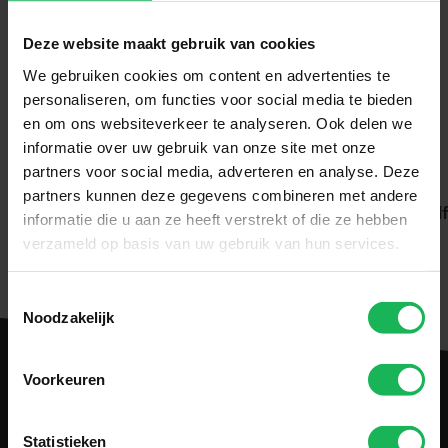
Deze website maakt gebruik van cookies
We gebruiken cookies om content en advertenties te
Download handleiding
personaliseren, om functies voor social media te bieden
en om ons websiteverkeer te analyseren. Ook delen we
informatie over uw gebruik van onze site met onze
CE Certificate.pdf
partners voor social media, adverteren en analyse. Deze
partners kunnen deze gegevens combineren met andere
2401_PUE_Datasheets_Omvormers_PSI2000TX.pd
informatie die u aan ze heeft verstrekt of die ze hebben
verzameld op basis van uw gebruik van hun services.
Toestemmingsselectie
Noodzakelijk
Voorkeuren
Statistieken