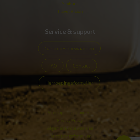
SimPark
Travel Vision
Service & support
Garantievoorwaarden
FAQ
Contact
Herroepingsformulier
Sitemap
Disclaimer
Privacy Policy
Algemene voorwaarden
Herroepingsformulier