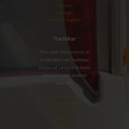
Nieuws
B2B login
Service & Support
Tradekar
Pro-User Electronics is
onderdeel van Tradekar
House of Leisure Brands.
Bezoek onze andere
merken:
Pro-User bike carriers
Enduro Technology
ETM-TEC
Spinder
CoverIT