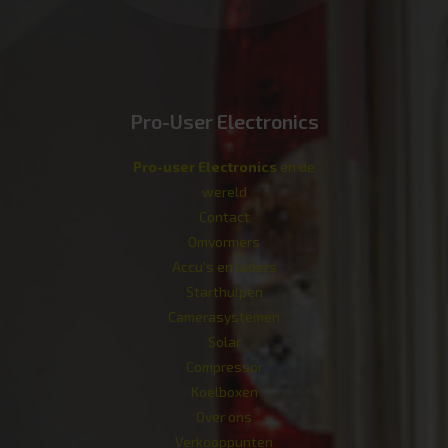
Pro-User Electronics
Pro-user Electronics
en de
wereld
Contact
Omvormers
Accu's en laders
Starthulpen
Camerasystemen
Solar
Compressor
Koelboxen
Over ons
Verkoop­punten