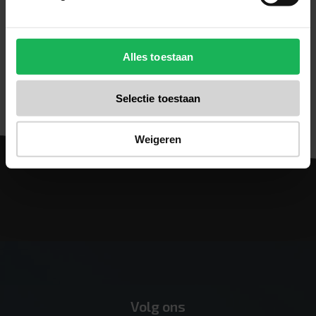
panels.pdf
PUE_Datasheets_Solar Panel__SP200
Alles toestaan
Campervan.pdf
Selectie toestaan
Weigeren
Volg ons