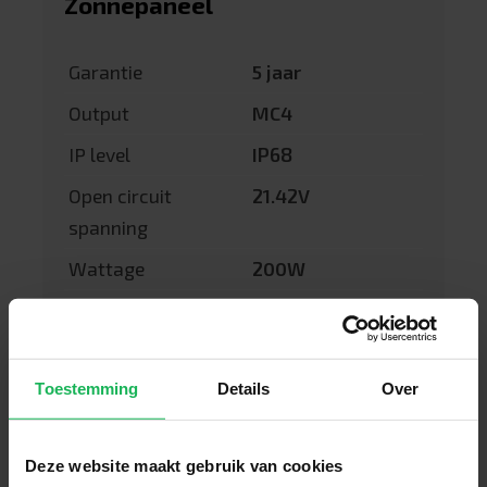
Zonnepaneel
Garantie
5 jaar
Output
MC4
IP level
IP68
Open circuit
21.42V
spanning
Wattage
200W
Afmetingen
1370 x 800 x 90
mm
Efficiëntie
21.5%
Toestemming
Details
Over
Deze website maakt gebruik van cookies